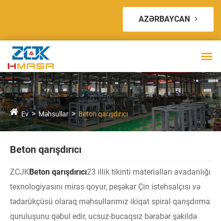
AZƏRBAYCAN
Ev
Məhsullar
Beton qarışdırıcı
Beton qarışdırıcı
ZCJK
Beton qarışdırıcı
23 illik tikinti materialları avadanlığı
texnologiyasını miras qoyur, peşəkar Çin istehsalçısı və
tədarükçüsü olaraq məhsullarımız ikiqat spiral qarışdırma
quruluşunu qəbul edir, ucsuz-bucaqsız bərabər şəkildə