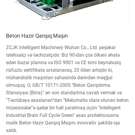
Beton Hazır Qarışıq Maşın
ZCJK intelligent Machinery Wuhan Co., Ltd. peşəkar
istehsalçı və təchizatçıdır. Biz 90-dan çox ölkəni əhatə
edən bazar planına və ISO 9001 və CE kimi beynəlxalq
nüfuzlu sertifikata arxalanaraq, 20 ildən artıqdır ki,
mühəndislik maşınları sahəsində dərindən məşğul
olmuşuq. O, GB/T 10171-2005 "Beton Qarışdırma
Stansiyası (Bina)" ən son standartına cavab vermək və
"Təcrübəyə əsaslanan"dan "Məlumatla idarə olunan beton
müəssisələr"ə qədər bir həll yaratmaq üçün "Intelligent
Industrial Brain Full Cycle Green" əsas arxitekturasına
malik Beton Hazır Qarışıq Maşını innovativ şəkildə işə
saldı.