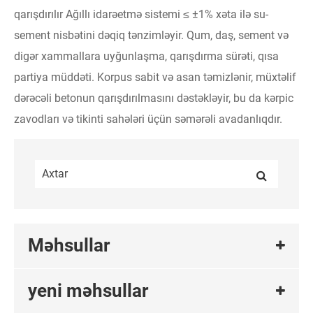
qarışdırılır Ağıllı idarəetmə sistemi ≤ ±1% xəta ilə su-
sement nisbətini dəqiq tənzimləyir. Qum, daş, sement və
digər xammallara uyğunlaşma, qarışdırma sürəti, qısa
partiya müddəti. Korpus sabit və asan təmizlənir, müxtəlif
dərəcəli betonun qarışdırılmasını dəstəkləyir, bu da kərpic
zavodları və tikinti sahələri üçün səmərəli avadanlıqdır.
Məhsullar
yeni məhsullar