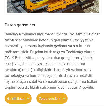
Beton qarışdırıcı
Bələdiyyə mühəndisliyi, mənzil tikintisi, yol təmiri və digər
tikinti ssenarilərində betonun qarışdırma keyfiyyəti və
səmərəliliyi birbaşa layihənin gedişatı və strukturun
möhkəmliyidir. Peşəkar istehsalçı və Təchizatçı olaraq
ZCJK Beton Mikseri qeyri-bərabər qarışdırma, yüksək
enerji və çətin əməliyyat kimi ənənəvi qarışdırma
avadanlığının ağrı nöqtələrini hədəfləyir və innovativ
texnologiya və humanistləşdirilmiş dizaynla müxtəlif
layihələr üçün sabit və səmərəli beton qarışdırma həlləri
təqdim edərək, tikinti sahəsinin "güc nüvəsinə" çevrilir.
Ətraflı Baxın >>
Sorğu göndərin >>