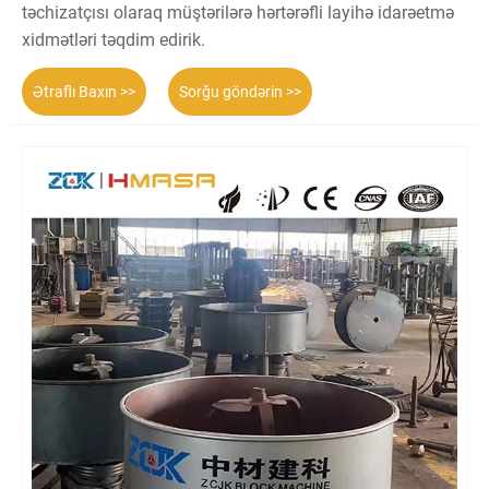
təchizatçısı olaraq müştərilərə hərtərəfli layihə idarəetmə
xidmətləri təqdim edirik.
Ətraflı Baxın >>
Sorğu göndərin >>