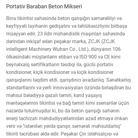
Portativ Baraban Beton Mikseri
Bina tikintisi sahəsində beton qarışığın səmərəliliyi və
keyfiyyəti layihənin gedişatını və təhlükəsizliyini birbaşa
müəyyən edir. 23 ildir mühəndislik maşınları sahəsində
dərindən inkişaf edən peşəkar marka, ZCJK (ZCJK
intelligent Machinery Wuhan Co., Ltd.), dünyanın 106
ölkəsindəki müştərilərin etibarı və ISO 900 və CE kimi
beynəlxalq sertifikatların təsdiqi ilə, güclü portativ
kondisioner, kiçik kondisioner və kiçik kondisioner
qarışıqlarını təqdim etdi. qarışdırıcı avadanlıq. Sənətkarlıq
standartlarını və yerli innovasiyaları özündə birləşdirən bu
məhsul bələdiyyə qəzalı təmiri, kənd yaşayış
məntəqələrinin tikintisi və bağ təmiri kimi ssenarilər üçün
nəzərdə tutulmuşdur ki, bu da beton qarışığı sahənin
enerji təchizatı məhdudiyyətlərindən azad etməyə imkan
verir və "istənilən yerdə qarışır, səmərəli məhsuldarlıq"
tikinti təcrübəsi əldə edir. Peşəkar Çin istehsalçısı və