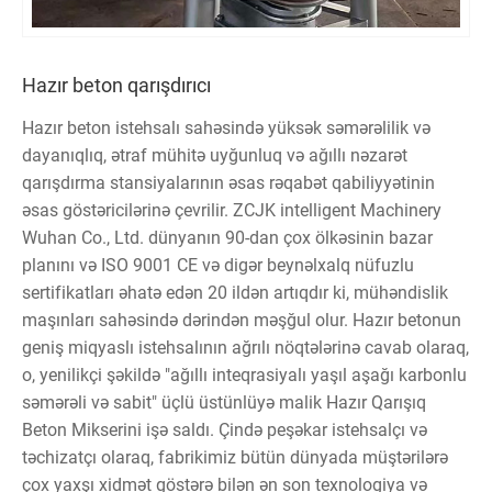
Hazır beton qarışdırıcı
Hazır beton istehsalı sahəsində yüksək səmərəlilik və
dayanıqlıq, ətraf mühitə uyğunluq və ağıllı nəzarət
qarışdırma stansiyalarının əsas rəqabət qabiliyyətinin
əsas göstəricilərinə çevrilir. ZCJK intelligent Machinery
Wuhan Co., Ltd. dünyanın 90-dan çox ölkəsinin bazar
planını və ISO 9001 CE və digər beynəlxalq nüfuzlu
sertifikatları əhatə edən 20 ildən artıqdır ki, mühəndislik
maşınları sahəsində dərindən məşğul olur. Hazır betonun
geniş miqyaslı istehsalının ağrılı nöqtələrinə cavab olaraq,
o, yenilikçi şəkildə "ağıllı inteqrasiyalı yaşıl aşağı karbonlu
səmərəli və sabit" üçlü üstünlüyə malik Hazır Qarışıq
Beton Mikserini işə saldı. Çində peşəkar istehsalçı və
təchizatçı olaraq, fabrikimiz bütün dünyada müştərilərə
çox yaxşı xidmət göstərə bilən ən son texnologiya və