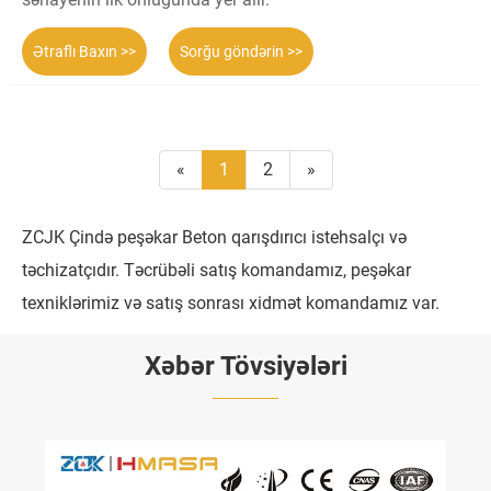
Ətraflı Baxın >>
Sorğu göndərin >>
«
1
2
»
ZCJK Çində peşəkar Beton qarışdırıcı istehsalçı və
təchizatçıdır. Təcrübəli satış komandamız, peşəkar
texniklərimiz və satış sonrası xidmət komandamız var.
Xəbər Tövsiyələri