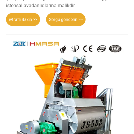
istehsal avadanlıqlarına malikdir.
Ətraflı Baxın >>
Sorğu göndərin >>