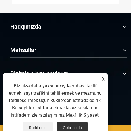
Haqqımızda
Məhsullar
Bizimlə əlaqə saxlayın
X
Biz sizə daha yaxşı baxış təcrübəsi təklif
etmək, sayt trafikini təhlil etmək və məzmunu
BİZİ İZLƏ
fərdiləşdirmək üçün kukilərdən istifadə edirik.
Bu saytdan istifadə etməklə siz kukilərdən
istifadəmizlə razılaşırsınız.
Məxfilik Siyasəti
Rədd edin
Qəbul edin