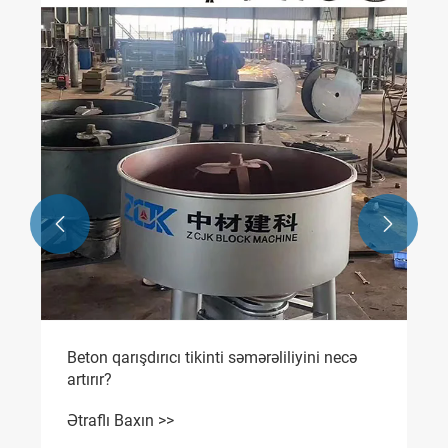
Servo ilə idarə olunan blok maşınları seme
tullantılarını və istehsal xərclərini necə
azaldır
Ətraflı Baxın >>


 necə