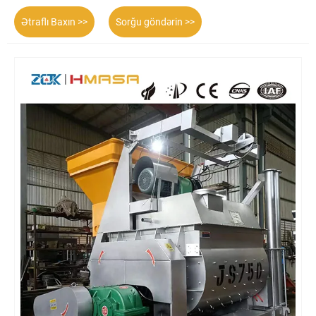
Ətraflı Baxın >>
Sorğu göndərin >>