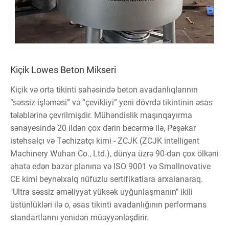
Kiçik Lowes Beton Mikseri
Kiçik və orta tikinti sahəsində beton avadanlıqlarının
“səssiz işləməsi” və “çevikliyi” yeni dövrdə tikintinin əsas
tələblərinə çevrilmişdir. Mühəndislik maşınqayırma
sənayesində 20 ildən çox dərin becərmə ilə, Peşəkar
istehsalçı və Təchizatçı kimi - ZCJK (ZCJK intelligent
Machinery Wuhan Co., Ltd.), dünya üzrə 90-dan çox ölkəni
əhatə edən bazar planına və ISO 9001 və Smallnovative
CE kimi beynəlxalq nüfuzlu sertifikatlara arxalanaraq.
"Ultra səssiz əməliyyat yüksək uyğunlaşmanın" ikili
üstünlükləri ilə o, əsas tikinti avadanlığının performans
standartlarını yenidən müəyyənləşdirir.