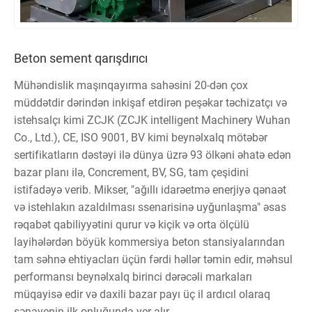
Beton sement qarışdırıcı
Mühəndislik maşınqayırma sahəsini 20-dən çox
müddətdir dərindən inkişaf etdirən peşəkar təchizatçı və
istehsalçı kimi ZCJK (ZCJK intelligent Machinery Wuhan
Co., Ltd.), CE, ISO 9001, BV kimi beynəlxalq mötəbər
sertifikatların dəstəyi ilə dünya üzrə 93 ölkəni əhatə edən
bazar planı ilə, Concrement, BV, SG, tam çeşidini
istifadəyə verib. Mikser, "ağıllı idarəetmə enerjiyə qənaət
və istehlakın azaldılması ssenarisinə uyğunlaşma" əsas
rəqabət qabiliyyətini qurur və kiçik və orta ölçülü
layihələrdən böyük kommersiya beton stansiyalarından
tam səhnə ehtiyacları üçün fərdi həllər təmin edir, məhsul
performansı beynəlxalq birinci dərəcəli markaları
müqayisə edir və daxili bazar payı üç il ardıcıl olaraq
sənayenin ilk onluğunda yer alır.